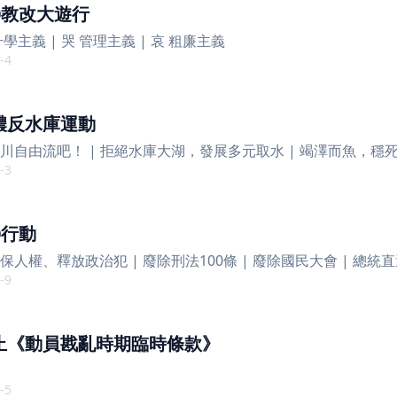
10教改大遊行
升學主義 | 哭 管理主義 | 哀 粗廉主義
-4
濃反水庫運動
川自由流吧！ | 拒絕水庫大湖，發展多元取水 | 竭澤而魚，穩
-3
0行動
保人權、釋放政治犯 | 廢除刑法100條 | 廢除國民大會 | 總統
-9
止《動員戡亂時期臨時條款》
-5