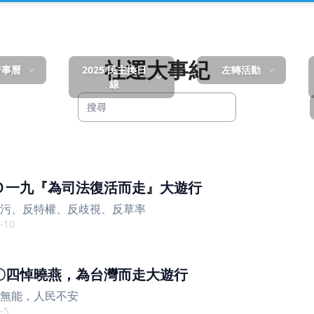
社運大事紀
行事曆
2025 民主換日
左轉活動
線
Ｏ一九『為司法復活而走』大遊行
污、反特權、反歧視、反草率
-10
〇四悼曉燕，為台灣而走大遊行
無能，人民不安
-5