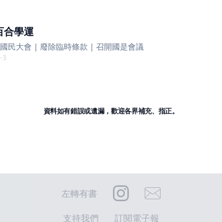
百合學運
國民大會 | 廢除臨時條款 | 召開國是會議
-3
資料如有錯誤或遺漏，歡迎各界補充、指正。
左轉有書
支持我們
訂閱電子報