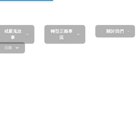
戒嚴鬼故
轉型正義專
關於我們
事
區
日期