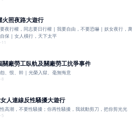
權火照夜路大遊行
要夜行權，同志要日行權 | 我要自由，不要恐嚇 | 妖女夜行，萬
自保 | 女人橫行，天下太平
-11
福關廠勞工臥軌及關廠勞工抗爭事件
怨、恨、幹 | 光榮入獄、毫無悔意
-8
22女人連線反性騷擾大遊行
性高潮，不要性騷擾；你再性騷擾，我就動剪刀，把你剪光光
-5