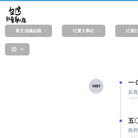
看見倡議組織
社運大事紀
社運
一
1997
反貪
1997
五
政府
1997