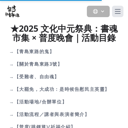
Open
★2025 文化中元祭典：書魂
市集 × 普度晚會｜活動目錄
→【青島東路的鬼】
→【關於青島東路3號】
→【受難者、自由魂】
→【大罷免，大成功：是時候告慰民主英靈】
→【活動場地/合辦單位】
→【活動流程／講者與表演者簡介】
→【普度(跳鍾馗)/祈福介紹】