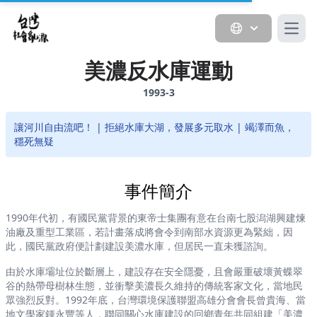
Open
美濃反水庫運動
1993-3
讓河川自由流吧！ | 拒絕水庫大湖，發展多元取水 | 竭澤而魚，
穩死無疑
事件簡介
1990年代初，有國民黨背景的東帝士集團有意在台南七股潟湖興建煉
油廠及重型工業區，若計畫落成將會令到南部水資源更為緊絀，因
此，國民黨政府便計劃建設美濃水庫，但居民一直未獲諮詢。
由於水庫壩址位於斷層上，建設存在安全隱憂，且會嚴重破壞黃蝶翠
谷的熱帶母樹林生態，並衝擊美濃長久維持的傳統客家文化，當地民
眾強烈反對。1992年底，台灣環境保護聯盟高雄分會會長曾貴海、當
地文學家鍾永豐等人，聯同關心水庫建設的回鄉青年共同組建「美濃