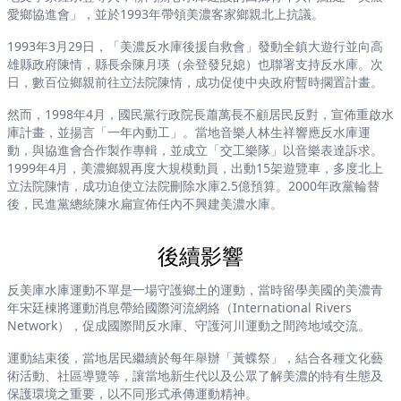
愛鄉協進會」，並於1993年帶領美濃客家鄉親北上抗議。
1993年3月29日，「美濃反水庫後援自救會」發動全鎮大遊行並向高
雄縣政府陳情，縣長余陳月瑛（余登發兒媳）也聯署支持反水庫。次
日，數百位鄉親前往立法院陳情，成功促使中央政府暫時擱置計畫。
然而，1998年4月，國民黨行政院長蕭萬長不顧居民反對，宣佈重啟水
庫計畫，並揚言「一年內動工」。當地音樂人林生祥響應反水庫運
動，與協進會合作製作專輯，並成立「交工樂隊」以音樂表達訴求。
1999年4月，美濃鄉親再度大規模動員，出動15架遊覽車，多度北上
立法院陳情，成功迫使立法院刪除水庫2.5億預算。2000年政黨輪替
後，民進黨總統陳水扁宣佈任內不興建美濃水庫。
後續影響
反美庫水庫運動不單是一場守護鄉土的運動，當時留學美國的美濃青
年宋廷棟將運動消息帶給國際河流網絡（International Rivers
Network），促成國際間反水庫、守護河川運動之間跨地域交流。
運動結束後，當地居民繼續於每年舉辦「黃蝶祭」，結合各種文化藝
術活動、社區導覽等，讓當地新生代以及公眾了解美濃的特有生態及
保護環境之重要，以不同形式承傳運動精神。