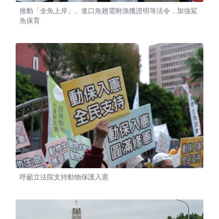
推動「全魚上岸」、進口魚翅需附漁獲證明等法令，加強鯊
魚保育
呼籲立法院支持動物保護入憲