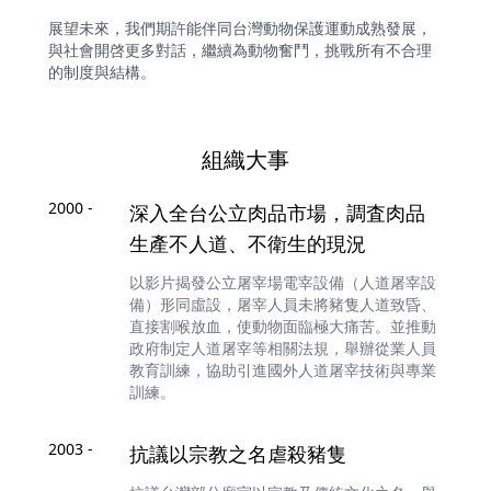
展望未來，我們期許能伴同台灣動物保護運動成熟發展，
與社會開啓更多對話，繼續為動物奮鬥，挑戰所有不合理
的制度與結構。
組織大事
2000 -
深入全台公立肉品市場，調査肉品
生產不人道、不衛生的現況
以影片揭發公立屠宰場電宰設備（人道屠宰設
備）形同虛設，屠宰人員未將豬隻人道致昏、
直接割喉放血，使動物面臨極大痛苦。並推動
政府制定人道屠宰等相關法規，舉辦從業人員
教育訓練，協助引進國外人道屠宰技術與專業
訓練。
2003 -
抗議以宗教之名虐殺豬隻