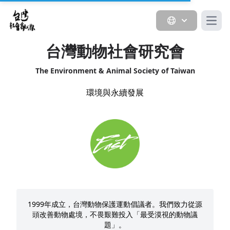
Open
台灣動物社會研究會
The Environment & Animal Society of Taiwan
環境與永續發展
1999年成立，台灣動物保護運動倡議者。我們致力從源
頭改善動物處境，不畏艱難投入「最受漠視的動物議
題」。