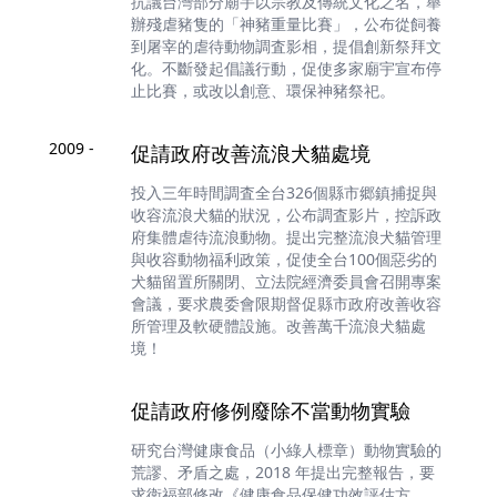
抗議台灣部分廟宇以宗教及傳統文化之名，舉
辦殘虐豬隻的「神豬重量比賽」，公布從飼養
到屠宰的虐待動物調査影相，提倡創新祭拜文
化。不斷發起倡議行動，促使多家廟宇宣布停
止比賽，或改以創意、環保神豬祭祀。
2009 -
促請政府改善流浪犬貓處境
投入三年時間調査全台326個縣市郷鎮捕捉與
收容流浪犬貓的狀況，公布調査影片，控訴政
府集體虐待流浪動物。提出完整流浪犬貓管理
與收容動物福利政策，促使全台100個惡劣的
犬貓留置所關閉、立法院經濟委員會召開專案
會議，要求農委會限期督促縣市政府改善收容
所管理及軟硬體設施。改善萬千流浪犬貓處
境！
促請政府修例廢除不當動物實驗
研究台灣健康食品（小綠人標章）動物實驗的
荒謬、矛盾之處，2018 年提出完整報告，要
求衛福部修改《健康食品保健功效評估方