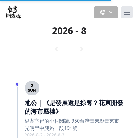
Open
2026 - 8
2
SUN
地公｜《是發展還是掠奪？花東開發
的海市蜃樓》
檔案室裡的小村閱讀, 950台灣臺東縣臺東市
光明里中興路二段191號
2026-8-2 - 2026-8-3