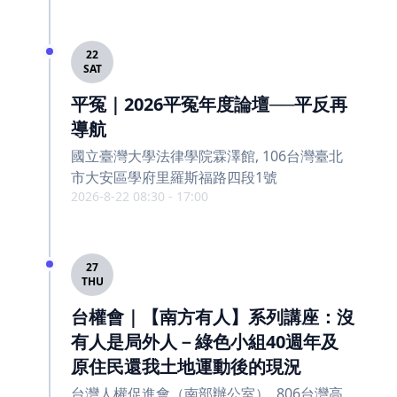
22
SAT
平冤｜2026平冤年度論壇──平反再
導航
國立臺灣大學法律學院霖澤館, 106台灣臺北
市大安區學府里羅斯福路四段1號
2026-8-22 08:30 - 17:00
27
THU
台權會｜【南方有人】系列講座：沒
有人是局外人－綠色小組40週年及
原住民還我土地運動後的現況
台灣人權促進會（南部辦公室）, 806台灣高