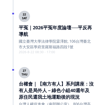
22
SAT
平冤｜2026平冤年度論壇──平反再
導航
國立臺灣大學法律學院霖澤館, 106台灣臺北
市大安區學府里羅斯福路四段1號
2026-8-22 08:30 - 17:00
27
THU
台權會｜【南方有人】系列講座：沒
有人是局外人－綠色小組40週年及
原住民還我土地運動後的現況
台灣人權促進會（南部辦公室）, 806台灣高