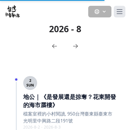
Open
2026 - 8
2
SUN
地公｜《是發展還是掠奪？花東開發
的海市蜃樓》
檔案室裡的小村閱讀, 950台灣臺東縣臺東市
光明里中興路二段191號
2026-8-2 - 2026-8-3